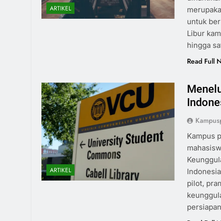
ARTIKEL
merupakan
untuk ber
Libur ka
hingga sa
Read Full 
Menelu
Indone
Kampus
Kampus pe
mahasiswa
Keunggul
ARTIKEL
Indonesia
pilot, pra
keunggul
persiapan