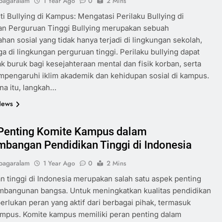
pagaralam
1 Year Ago
0
2 Mins
ti Bullying di Kampus: Mengatasi Perilaku Bullying di
an Perguruan Tinggi Bullying merupakan sebuah
han sosial yang tidak hanya terjadi di lingkungan sekolah,
a di lingkungan perguruan tinggi. Perilaku bullying dapat
 buruk bagi kesejahteraan mental dan fisik korban, serta
pengaruhi iklim akademik dan kehidupan sosial di kampus.
na itu, langkah…
News
Penting Komite Kampus dalam
bangan Pendidikan Tinggi di Indonesia
pagaralam
1 Year Ago
0
2 Mins
n tinggi di Indonesia merupakan salah satu aspek penting
mbangunan bangsa. Untuk meningkatkan kualitas pendidikan
iperlukan peran yang aktif dari berbagai pihak, termasuk
ampus. Komite kampus memiliki peran penting dalam