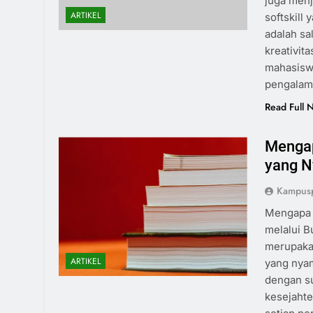
juga men
ARTIKEL
softskill
adalah s
kreativit
mahasisw
pengala
Read Full 
Mengap
yang N
Kampus
Mengapa 
melalui B
merupaka
ARTIKEL
yang nyam
dengan s
kesejahte