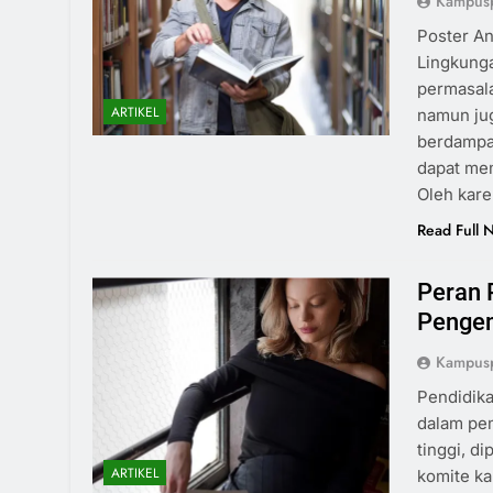
Kampus
Poster An
Lingkung
permasala
ARTIKEL
namun jug
berdampak
dapat mem
Oleh kare
Read Full 
Peran 
Pengem
Kampus
Pendidika
dalam pe
tinggi, d
ARTIKEL
komite k