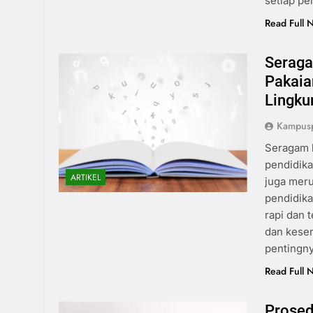
setiap p
Read Full 
Serag
Pakaia
Lingk
Kampus
Seragam k
pendidika
ARTIKEL
juga meru
pendidik
rapi dan 
dan keser
pentingn
Read Full 
Prosed