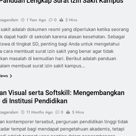
 Panduan Lengkap Surat Izin Sakit Kampus
pagaralam
1 Year Ago
0
2 Mins
n sakit adalah dokumen resmi yang diperlukan ketika seorang
ak dapat hadir di sekolah karena alasan kesehatan. Sebagai
iswa di tingkat SD, penting bagi Anda untuk mengetahui
 cara membuat surat izin sakit yang benar agar tidak
an masalah di kemudian hari. Berikut adalah panduan
alam membuat surat izin sakit kampus…
News
an Visual serta Softskill: Mengembangkan
 di Institusi Pendidikan
pagaralam
11 Months Ago
0
5 Mins
n kontemporer tersebut, perguruan pendidikan tinggi tidak
adar tempat bagi mendapat pengetahuan akademis, tetapi