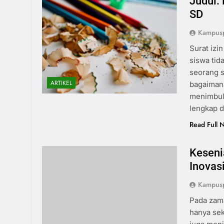
Judul:
SD
Kampus
Surat izi
siswa tid
seorang s
ARTIKEL
bagaimana
menimbulk
lengkap d
Read Full 
Keseni
Inovasi
Kampus
Pada zama
hanya sek