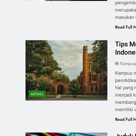
pengemban
merupaka
masukan 
Read Full 
Tips M
Indone
Kampus
Kampus m
pendidik
hal yang 
ARTIKEL
menjadi k
membangu
memiliki 
Read Full 