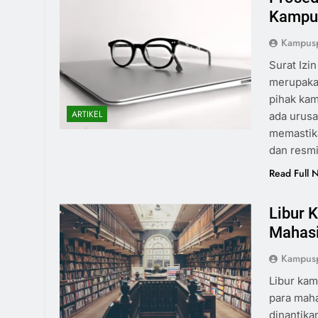
Kampus
Kampus
Surat Izi
merupakan
pihak kam
ARTIKEL
ada urusa
memastik
dan resm
Read Full 
Libur 
Mahasi
Kampus
Libur kam
para maha
dinantika