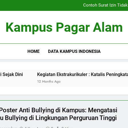
Title
Contoh Surat Izin Tida
Menghadapi Tantangan dalam
Teknologi Pertanian: Inovasi u
Title
Kampus Pagar Alam
Contoh Surat Izin Tida
Menghadapi Tantangan dalam
Teknologi Pertanian: Inovasi u
HOME
DATA KAMPUS INDONESIA
Kegiatan Ekstrakurikuler : Katalis Peningkatan Kemamp
12 Months Ago
 Poster Anti Bullying di Kampus: Mengatasi
ku Bullying di Lingkungan Perguruan Tinggi