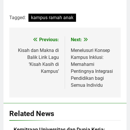
Tagged:
kampus ramah anak
Post
Previous:
Next:
navigation
Kisah dan Makna di
Menelusuri Konsep
Balik Lirik Lagu
Kampus Inklusi:
‘Kisah Kasih di
Memahami
Kampus’
Pentingnya Integrasi
Pendidikan bagi
Semua Individu
Related News
Kemitraan Universitas dan Dunia Kerja: