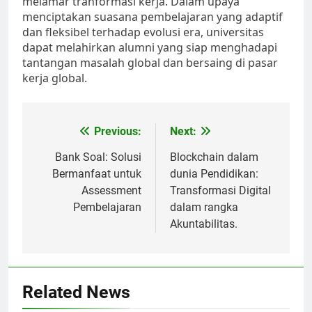
melamar tranformasi kerja. Dalam upaya
menciptakan suasana pembelajaran yang adaptif
dan fleksibel terhadap evolusi era, universitas
dapat melahirkan alumni yang siap menghadapi
tantangan masalah global dan bersaing di pasar
kerja global.
Post
Previous:
Next:
navigation
Bank Soal: Solusi
Blockchain dalam
Bermanfaat untuk
dunia Pendidikan:
Assessment
Transformasi Digital
Pembelajaran
dalam rangka
Akuntabilitas.
Related News