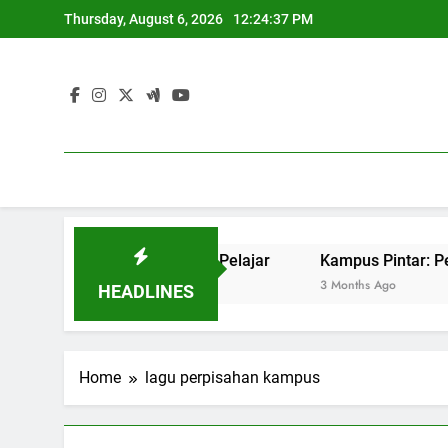
Skip
Thursday, August 6, 2026
12:24:37 PM
to
content
get Sukses Pekerjaan Pelajar
Kampus Pintar: Penerapan 
3 Months Ago
HEADLINES
Home
lagu perpisahan kampus