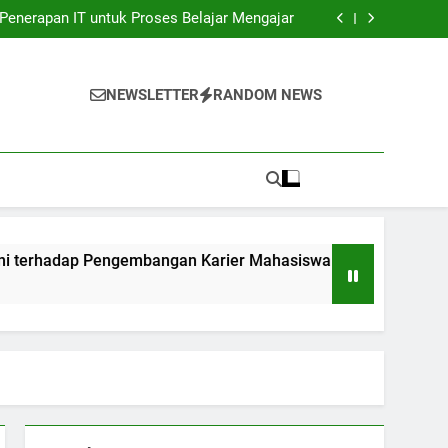
unia Kerja: Gadget Sukses Pekerjaan Pelajar
Penerapan IT untuk Proses Belajar Mengajar
bangan Karier Mahasiswa: Networking yang
sangat Efektif
ndidikan: Transformasi Digital dalam rangka
Akuntabilitas.
unia Kerja: Gadget Sukses Pekerjaan Pelajar
Penerapan IT untuk Proses Belajar Mengajar
NEWSLETTER
RANDOM NEWS
bangan Karier Mahasiswa: Networking yang
sangat Efektif
ndidikan: Transformasi Digital dalam rangka
Akuntabilitas.
ap Pengembangan Karier Mahasiswa: Networking yang sangat 