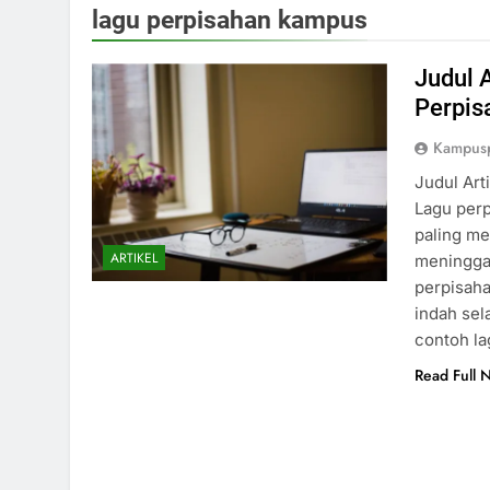
lagu perpisahan kampus
Judul 
Perpi
Kampus
Judul Art
Lagu perp
paling me
ARTIKEL
meninggal
perpisaha
indah sel
contoh l
Read Full 