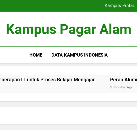
Kemitraan Universitas dan D
Kampus Pintar: 
Peran Alumni terhadap Pengem
Blockchain dalam dunia Pe
Kemitraan Universitas dan D
Kampus Pagar Alam
Kampus Pintar: 
Peran Alumni terhadap Pengem
Blockchain dalam dunia Pe
HOME
DATA KAMPUS INDONESIA
IT untuk Proses Belajar Mengajar
Peran Alumni terhad
3 Months Ago