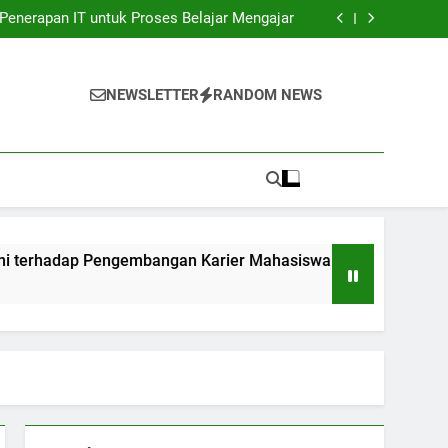
unia Kerja: Gadget Sukses Pekerjaan Pelajar
Penerapan IT untuk Proses Belajar Mengajar
bangan Karier Mahasiswa: Networking yang
sangat Efektif
ndidikan: Transformasi Digital dalam rangka
Akuntabilitas.
unia Kerja: Gadget Sukses Pekerjaan Pelajar
Penerapan IT untuk Proses Belajar Mengajar
NEWSLETTER
RANDOM NEWS
bangan Karier Mahasiswa: Networking yang
sangat Efektif
ndidikan: Transformasi Digital dalam rangka
Akuntabilitas.
ap Pengembangan Karier Mahasiswa: Networking yang sangat 