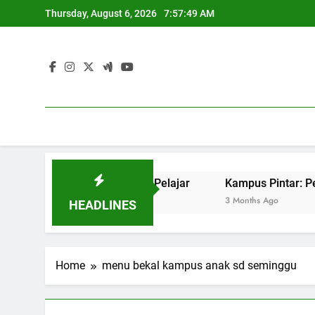
Skip
Thursday, August 6, 2026
7:57:49 AM
to
content
get Sukses Pekerjaan Pelajar
Kampus Pintar: Penerapan 
3 Months Ago
HEADLINES
Home
menu bekal kampus anak sd seminggu