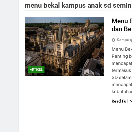
menu bekal kampus anak sd semi
Menu B
dan Be
Kampus
Menu Bek
Penting 
mendapatk
ARTIKEL
termasuk
SD selam
mendapat
kebutuhan
Read Full 