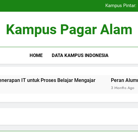
Kemitraan Universitas dan D
Kampus Pintar: 
Peran Alumni terhadap Pengem
Blockchain dalam dunia Pe
Kemitraan Universitas dan D
Kampus Pagar Alam
Kampus Pintar: 
Peran Alumni terhadap Pengem
Blockchain dalam dunia Pe
HOME
DATA KAMPUS INDONESIA
IT untuk Proses Belajar Mengajar
Peran Alumni terhad
3 Months Ago