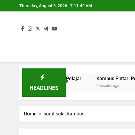
Skip
Thursday, August 6, 2026
7:11:49 AM
to
content
get Sukses Pekerjaan Pelajar
Kampus Pintar: Penerapan
3 Months Ago
HEADLINES
Home
surat sakit kampus