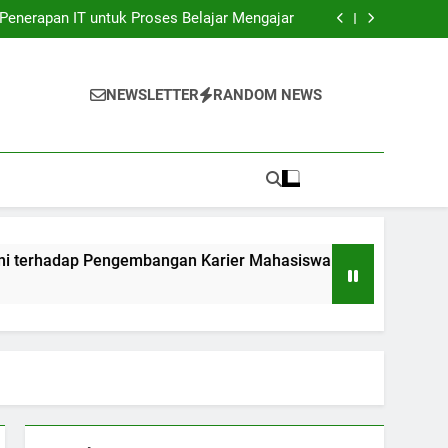
unia Kerja: Gadget Sukses Pekerjaan Pelajar
Penerapan IT untuk Proses Belajar Mengajar
bangan Karier Mahasiswa: Networking yang
sangat Efektif
ndidikan: Transformasi Digital dalam rangka
Akuntabilitas.
unia Kerja: Gadget Sukses Pekerjaan Pelajar
Penerapan IT untuk Proses Belajar Mengajar
NEWSLETTER
RANDOM NEWS
bangan Karier Mahasiswa: Networking yang
sangat Efektif
ndidikan: Transformasi Digital dalam rangka
Akuntabilitas.
ap Pengembangan Karier Mahasiswa: Networking yang sangat 