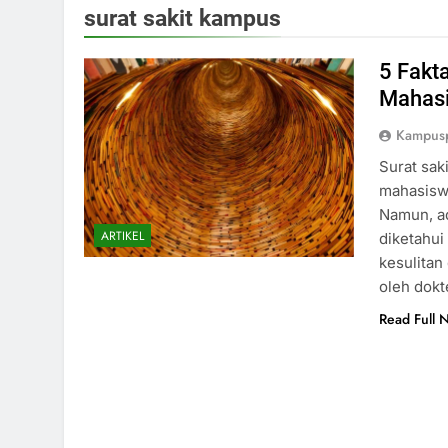
surat sakit kampus
5 Fakt
Mahas
Kampus
Surat sak
mahasiswa
Namun, ad
ARTIKEL
diketahui
kesulitan
oleh dokt
Read Full 