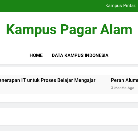
Kemitraan Universitas dan D
Kampus Pintar: 
Peran Alumni terhadap Pengem
Blockchain dalam dunia Pe
Kemitraan Universitas dan D
Kampus Pagar Alam
Kampus Pintar: 
Peran Alumni terhadap Pengem
Blockchain dalam dunia Pe
HOME
DATA KAMPUS INDONESIA
 IT untuk Proses Belajar Mengajar
Peran Alumni terhad
3 Months Ago