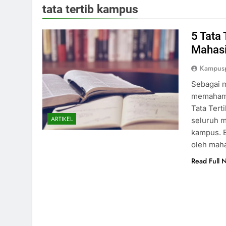
tata tertib kampus
5 Tata
Mahas
Kampus
Sebagai m
memahami 
Tata Tert
ARTIKEL
seluruh 
kampus. B
oleh maha
Read Full 