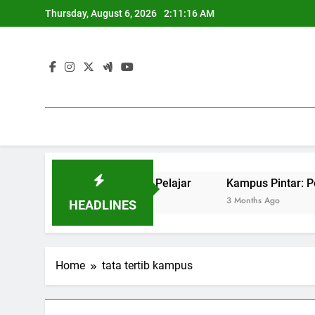
Skip
Thursday, August 6, 2026
2:11:16 AM
to
content
get Sukses Pekerjaan Pelajar
Kampus Pintar: Penerapan 
3 Months Ago
HEADLINES
Home
tata tertib kampus