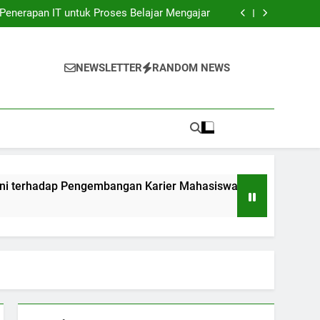
unia Kerja: Gadget Sukses Pekerjaan Pelajar
Penerapan IT untuk Proses Belajar Mengajar
bangan Karier Mahasiswa: Networking yang
sangat Efektif
ndidikan: Transformasi Digital dalam rangka
Akuntabilitas.
unia Kerja: Gadget Sukses Pekerjaan Pelajar
Penerapan IT untuk Proses Belajar Mengajar
NEWSLETTER
RANDOM NEWS
bangan Karier Mahasiswa: Networking yang
sangat Efektif
ndidikan: Transformasi Digital dalam rangka
Akuntabilitas.
ap Pengembangan Karier Mahasiswa: Networking yang sangat 