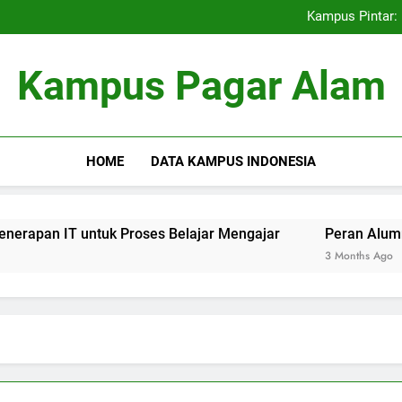
Kemitraan Universitas dan D
Kampus Pintar: 
Peran Alumni terhadap Pengem
Blockchain dalam dunia Pe
Kemitraan Universitas dan D
Kampus Pagar Alam
Kampus Pintar: 
Peran Alumni terhadap Pengem
Blockchain dalam dunia Pe
HOME
DATA KAMPUS INDONESIA
IT untuk Proses Belajar Mengajar
Peran Alumni terhad
3 Months Ago