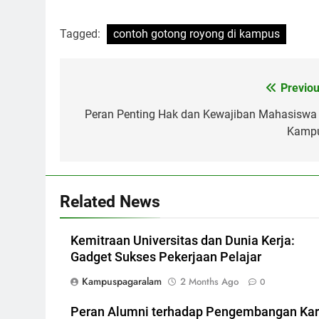
Tagged:
contoh gotong royong di kampus
Post
Previou
navigation
Peran Penting Hak dan Kewajiban Mahasiswa 
Kamp
Related News
Kemitraan Universitas dan Dunia Kerja:
Gadget Sukses Pekerjaan Pelajar
Kampuspagaralam
2 Months Ago
0
Peran Alumni terhadap Pengembangan Kar