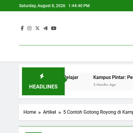
Skip
Saturday, August 8, 2026
1:44:41 PM
to
content
ukses Pekerjaan Pelajar
Kampus Pintar: Penerapan IT un
3 Months Ago
HEADLINES
Home
Artikel
5 Contoh Gotong Royong di Kamp