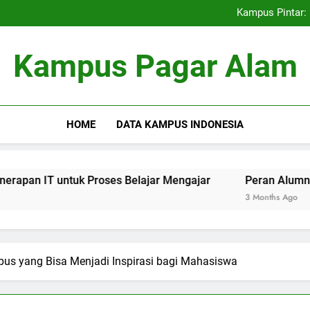
Kemitraan Universitas dan D
Kampus Pintar: 
Peran Alumni terhadap Pengem
Blockchain dalam dunia Pe
Kemitraan Universitas dan D
Kampus Pagar Alam
Kampus Pintar: 
Peran Alumni terhadap Pengem
Blockchain dalam dunia Pe
HOME
DATA KAMPUS INDONESIA
tuk Proses Belajar Mengajar
Peran Alumni terhadap Pe
3 Months Ago
us yang Bisa Menjadi Inspirasi bagi Mahasiswa