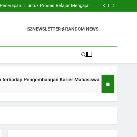
unia Kerja: Gadget Sukses Pekerjaan Pelajar
Penerapan IT untuk Proses Belajar Mengajar
bangan Karier Mahasiswa: Networking yang
sangat Efektif
ndidikan: Transformasi Digital dalam rangka
Akuntabilitas.
unia Kerja: Gadget Sukses Pekerjaan Pelajar
Penerapan IT untuk Proses Belajar Mengajar
NEWSLETTER
RANDOM NEWS
bangan Karier Mahasiswa: Networking yang
sangat Efektif
ndidikan: Transformasi Digital dalam rangka
Akuntabilitas.
ngembangan Karier Mahasiswa: Networking yang sangat Efekt