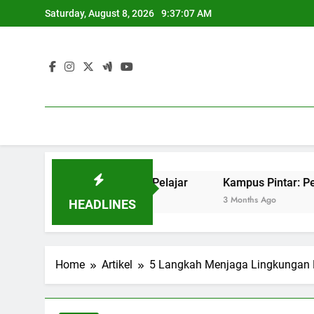
Skip
Saturday, August 8, 2026
9:37:08 AM
to
content
kses Pekerjaan Pelajar
Kampus Pintar: Penerapan IT unt
3 Months Ago
HEADLINES
Home
Artikel
5 Langkah Menjaga Lingkungan 