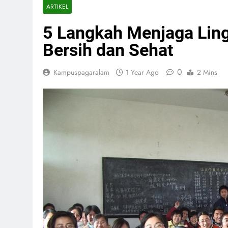
ARTIKEL
5 Langkah Menjaga Lin
Bersih dan Sehat
0
Kampuspagaralam
1 Year Ago
2 Mins