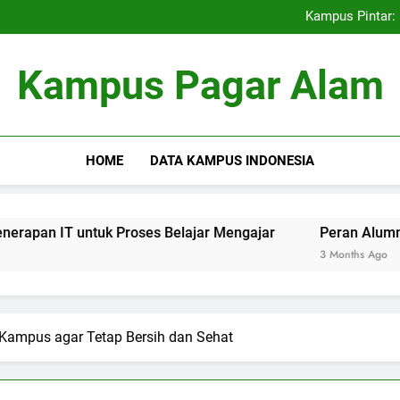
Kemitraan Universitas dan D
Kampus Pintar: 
Peran Alumni terhadap Pengem
Blockchain dalam dunia Pe
Kemitraan Universitas dan D
Kampus Pagar Alam
Kampus Pintar: 
Peran Alumni terhadap Pengem
Blockchain dalam dunia Pe
HOME
DATA KAMPUS INDONESIA
uk Proses Belajar Mengajar
Peran Alumni terhadap Pen
3 Months Ago
Kampus agar Tetap Bersih dan Sehat