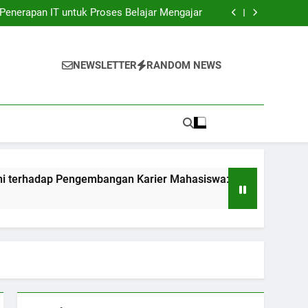
unia Kerja: Gadget Sukses Pekerjaan Pelajar
Penerapan IT untuk Proses Belajar Mengajar
bangan Karier Mahasiswa: Networking yang
sangat Efektif
ndidikan: Transformasi Digital dalam rangka
Akuntabilitas.
unia Kerja: Gadget Sukses Pekerjaan Pelajar
Penerapan IT untuk Proses Belajar Mengajar
NEWSLETTER
RANDOM NEWS
bangan Karier Mahasiswa: Networking yang
sangat Efektif
ndidikan: Transformasi Digital dalam rangka
Akuntabilitas.
gembangan Karier Mahasiswa: Networking yang sangat Efekti