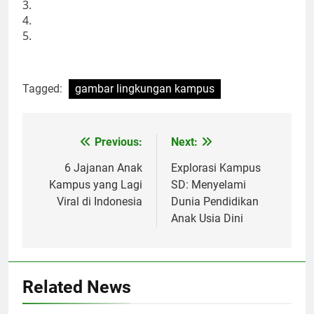
3.
4.
5.
Tagged:
gambar lingkungan kampus
Post
Previous:
Next:
navigation
6 Jajanan Anak
Explorasi Kampus
Kampus yang Lagi
SD: Menyelami
Viral di Indonesia
Dunia Pendidikan
Anak Usia Dini
Related News