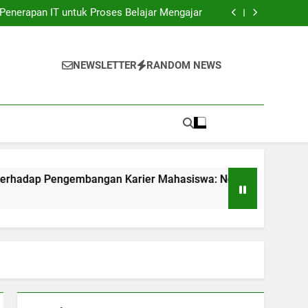
unia Kerja: Gadget Sukses Pekerjaan Pelajar
Penerapan IT untuk Proses Belajar Mengajar
bangan Karier Mahasiswa: Networking yang
sangat Efektif
ndidikan: Transformasi Digital dalam rangka
Akuntabilitas.
unia Kerja: Gadget Sukses Pekerjaan Pelajar
Penerapan IT untuk Proses Belajar Mengajar
NEWSLETTER
RANDOM NEWS
bangan Karier Mahasiswa: Networking yang
sangat Efektif
ndidikan: Transformasi Digital dalam rangka
Akuntabilitas.
ngembangan Karier Mahasiswa: Networking yang sangat Efekt