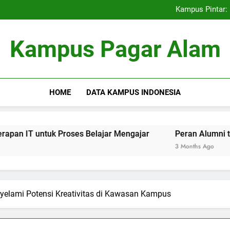
Kemitraan Universitas dan D
Kampus Pintar: 
Peran Alumni terhadap Pengem
Blockchain dalam dunia Pe
Kemitraan Universitas dan D
Kampus Pagar Alam
Kampus Pintar: 
Peran Alumni terhadap Pengem
Blockchain dalam dunia Pe
HOME
DATA KAMPUS INDONESIA
ntuk Proses Belajar Mengajar
Peran Alumni terhadap Pe
3 Months Ago
elami Potensi Kreativitas di Kawasan Kampus