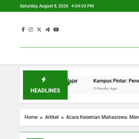
Skip
Saturday, August 8, 2026
4:04:04 PM
to
content
ukses Pekerjaan Pelajar
Kampus Pintar: Penerapan IT u
3 Months Ago
HEADLINES
Home
Artikel
Acara Kesenian Mahasiswa: Meny