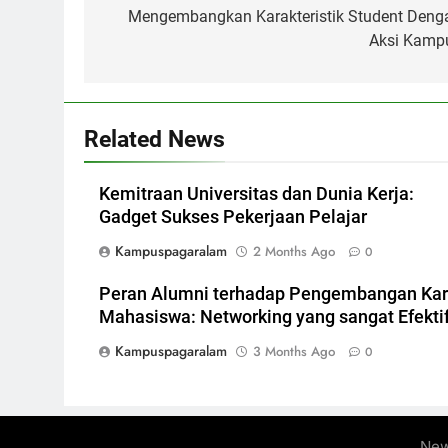
navigation
Mengembangkan Karakteristik Student Deng
Aksi Kamp
Related News
Kemitraan Universitas dan Dunia Kerja:
Gadget Sukses Pekerjaan Pelajar
Kampuspagaralam
2 Months Ago
0
Peran Alumni terhadap Pengembangan Kar
Mahasiswa: Networking yang sangat Efekti
Kampuspagaralam
3 Months Ago
0
New