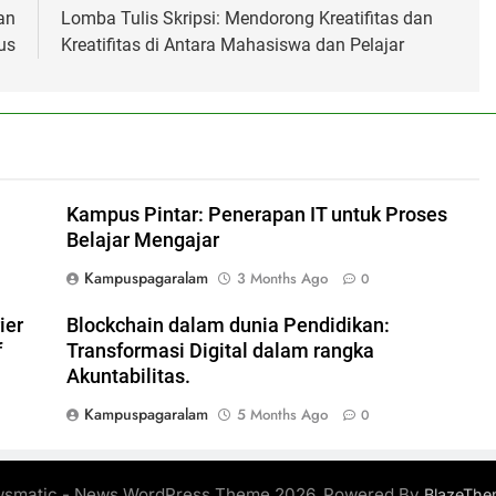
an
Lomba Tulis Skripsi: Mendorong Kreatifitas dan
us
Kreatifitas di Antara Mahasiswa dan Pelajar
Kampus Pintar: Penerapan IT untuk Proses
Belajar Mengajar
Kampuspagaralam
3 Months Ago
0
ier
Blockchain dalam dunia Pendidikan:
f
Transformasi Digital dalam rangka
Akuntabilitas.
Kampuspagaralam
5 Months Ago
0
smatic - News WordPress Theme 2026. Powered By
BlazeThe