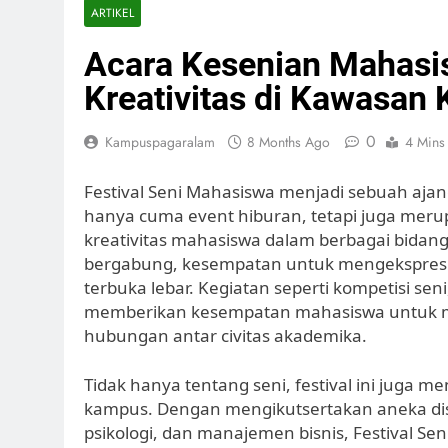
ARTIKEL
Acara Kesenian Mahasi
Kreativitas di Kawasan
0
Kampuspagaralam
8 Months Ago
4 Mins
Festival Seni Mahasiswa menjadi sebuah ajang
hanya cuma event hiburan, tetapi juga me
kreativitas mahasiswa dalam berbagai bida
bergabung, kesempatan untuk mengekspresikan
terbuka lebar. Kegiatan seperti kompetisi se
memberikan kesempatan mahasiswa untuk m
hubungan antar civitas akademika.
Tidak hanya tentang seni, festival ini juga m
kampus. Dengan mengikutsertakan aneka disipl
psikologi, dan manajemen bisnis, Festival Se