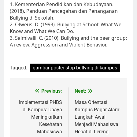
1. Kementerian Pendidikan dan Kebudayaan.
(2018). Panduan Pencegahan dan Penanganan
Bullying di Sekolah.
2. Olweus, D. (1993). Bullying at School: What We
Know and What We Can Do.
3. Salmivalli, C. (2010). Bullying and the peer group:
A review. Aggression and Violent Behavior.
Tagged:
gambar poster stop bullying di kampus
Post
Previous:
Next:
navigation
Implementasi PHBS
Masa Orientasi
di Kampus: Upaya
Kampus Pagar Alam:
Meningkatkan
Langkah Awal
Kesehatan
Menjadi Mahasiswa
Mahasiswa
Hebat di Lereng