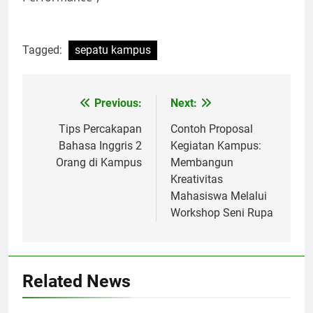
Tagged:
sepatu kampus
Post
Previous:
Next:
navigation
Tips Percakapan
Contoh Proposal
Bahasa Inggris 2
Kegiatan Kampus:
Orang di Kampus
Membangun
Kreativitas
Mahasiswa Melalui
Workshop Seni Rupa
Related News