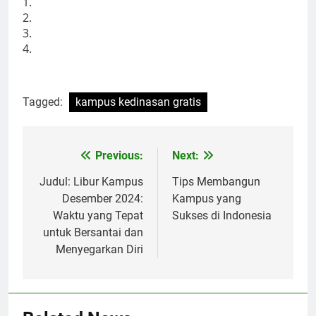
1.
2.
3.
4.
Tagged:
kampus kedinasan gratis
Post
Previous:
Next:
navigation
Judul: Libur Kampus
Tips Membangun
Desember 2024:
Kampus yang
Waktu yang Tepat
Sukses di Indonesia
untuk Bersantai dan
Menyegarkan Diri