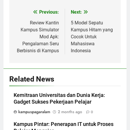
Post
Previous:
Next:
navigation
Review Kantin
5 Model Sepatu
Kampus Simulator
Kampus Hitam yang
Mod Apk:
Cocok Untuk
Pengalaman Seru
Mahasiswa
Berbisnis di Kampus
Indonesia
Related News
Kemitraan Universitas dan Dunia Kerja:
Gadget Sukses Pekerjaan Pelajar
kampuspagaralam
2 months ago
0
Kampus Pintar: Penerapan IT untuk Proses