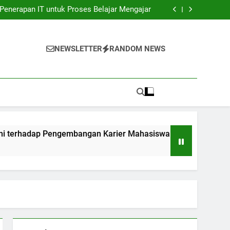
unia Kerja: Gadget Sukses Pekerjaan Pelajar
Penerapan IT untuk Proses Belajar Mengajar
bangan Karier Mahasiswa: Networking yang
sangat Efektif
ndidikan: Transformasi Digital dalam rangka
Akuntabilitas.
unia Kerja: Gadget Sukses Pekerjaan Pelajar
Penerapan IT untuk Proses Belajar Mengajar
NEWSLETTER
RANDOM NEWS
bangan Karier Mahasiswa: Networking yang
sangat Efektif
ndidikan: Transformasi Digital dalam rangka
Akuntabilitas.
ngembangan Karier Mahasiswa: Networking yang sangat Efekt