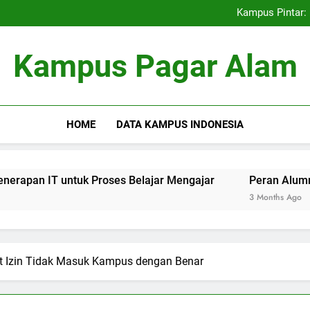
Kemitraan Universitas dan D
Kampus Pintar: 
Peran Alumni terhadap Pengem
Blockchain dalam dunia Pe
Kemitraan Universitas dan D
Kampus Pagar Alam
Kampus Pintar: 
Peran Alumni terhadap Pengem
Blockchain dalam dunia Pe
HOME
DATA KAMPUS INDONESIA
tuk Proses Belajar Mengajar
Peran Alumni terhadap Pe
3 Months Ago
t Izin Tidak Masuk Kampus dengan Benar