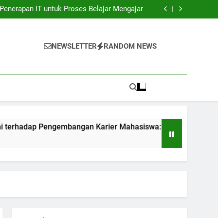
unia Kerja: Gadget Sukses Pekerjaan Pelajar
Penerapan IT untuk Proses Belajar Mengajar
bangan Karier Mahasiswa: Networking yang
sangat Efektif
ndidikan: Transformasi Digital dalam rangka
Akuntabilitas.
unia Kerja: Gadget Sukses Pekerjaan Pelajar
Penerapan IT untuk Proses Belajar Mengajar
NEWSLETTER
RANDOM NEWS
bangan Karier Mahasiswa: Networking yang
sangat Efektif
ndidikan: Transformasi Digital dalam rangka
Akuntabilitas.
ngembangan Karier Mahasiswa: Networking yang sangat Efekt