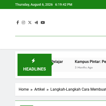
Skip
Thursday, August 6, 2026
6:19:43 PM
to
content
ukses Pekerjaan Pelajar
Kampus Pintar: Penerapan IT un
3 Months Ago
HEADLINES
Home
Artikel
Langkah-Langkah Cara Membuat 