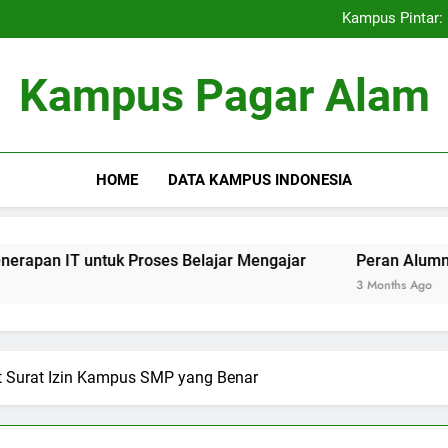
Kemitraan Universitas dan D
Kampus Pintar: 
Peran Alumni terhadap Pengem
Blockchain dalam dunia Pe
Kemitraan Universitas dan D
Kampus Pagar Alam
Kampus Pintar: 
Peran Alumni terhadap Pengem
Blockchain dalam dunia Pe
HOME
DATA KAMPUS INDONESIA
tuk Proses Belajar Mengajar
Peran Alumni terhadap Pe
3 Months Ago
Surat Izin Kampus SMP yang Benar