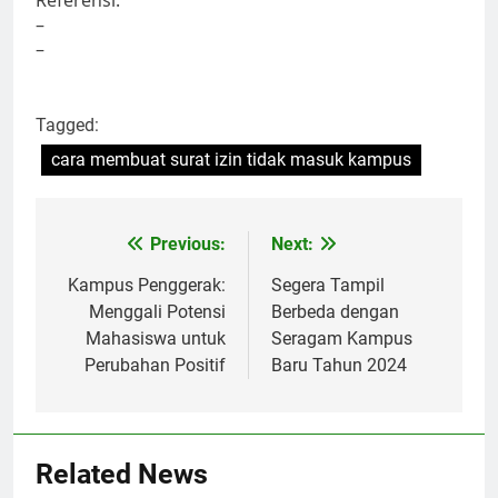
Referensi:
–
–
Tagged:
cara membuat surat izin tidak masuk kampus
Post
Previous:
Next:
navigation
Kampus Penggerak:
Segera Tampil
Menggali Potensi
Berbeda dengan
Mahasiswa untuk
Seragam Kampus
Perubahan Positif
Baru Tahun 2024
Related News