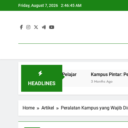
Skip
Friday, August 7, 2026
2:46:46 AM
to
content
Sukses Pekerjaan Pelajar
Kampus Pintar: Penerapan IT 
3 Months Ago
HEADLINES
Home
Artikel
Peralatan Kampus yang Wajib Di