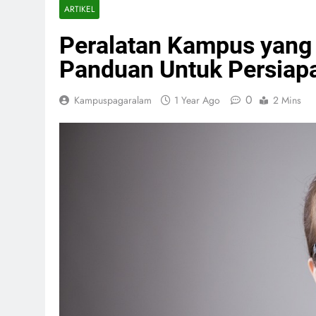
ARTIKEL
Peralatan Kampus yang 
Panduan Untuk Persiapa
0
Kampuspagaralam
1 Year Ago
2 Mins