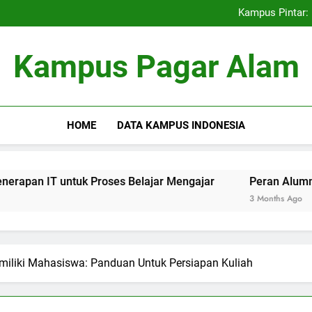
Kemitraan Universitas dan D
Kampus Pintar: 
Peran Alumni terhadap Pengem
Blockchain dalam dunia Pe
Kemitraan Universitas dan D
Kampus Pagar Alam
Kampus Pintar: 
Peran Alumni terhadap Pengem
Blockchain dalam dunia Pe
HOME
DATA KAMPUS INDONESIA
untuk Proses Belajar Mengajar
Peran Alumni terhadap P
3 Months Ago
miliki Mahasiswa: Panduan Untuk Persiapan Kuliah