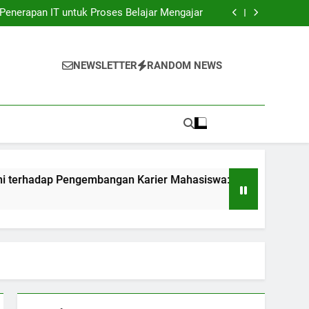
unia Kerja: Gadget Sukses Pekerjaan Pelajar
Penerapan IT untuk Proses Belajar Mengajar
bangan Karier Mahasiswa: Networking yang
sangat Efektif
ndidikan: Transformasi Digital dalam rangka
Akuntabilitas.
unia Kerja: Gadget Sukses Pekerjaan Pelajar
Penerapan IT untuk Proses Belajar Mengajar
NEWSLETTER
RANDOM NEWS
bangan Karier Mahasiswa: Networking yang
sangat Efektif
ndidikan: Transformasi Digital dalam rangka
Akuntabilitas.
engembangan Karier Mahasiswa: Networking yang sangat Efek