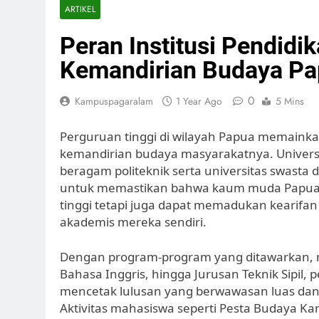
ARTIKEL
Peran Institusi Pendidi
Kemandirian Budaya P
0
Kampuspagaralam
1 Year Ago
5 Mins
Perguruan tinggi di wilayah Papua memaink
kemandirian budaya masyarakatnya. Universit
beragam politeknik serta universitas swasta
untuk memastikan bahwa kaum muda Papua ti
tinggi tetapi juga dapat memadukan kearifa
akademis mereka sendiri.
Dengan program-program yang ditawarkan, mis
Bahasa Inggris, hingga Jurusan Teknik Sipil,
mencetak lulusan yang berwawasan luas da
Aktivitas mahasiswa seperti Pesta Budaya Ka