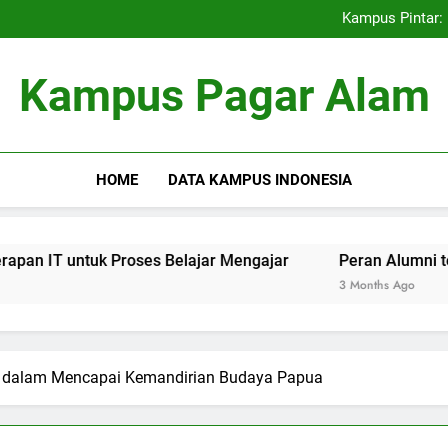
Kemitraan Universitas dan D
Kampus Pintar: 
Peran Alumni terhadap Pengem
Blockchain dalam dunia Pe
Kemitraan Universitas dan D
Kampus Pagar Alam
Kampus Pintar: 
Peran Alumni terhadap Pengem
Blockchain dalam dunia Pe
HOME
DATA KAMPUS INDONESIA
k Proses Belajar Mengajar
Peran Alumni terhadap Peng
3 Months Ago
ggi dalam Mencapai Kemandirian Budaya Papua