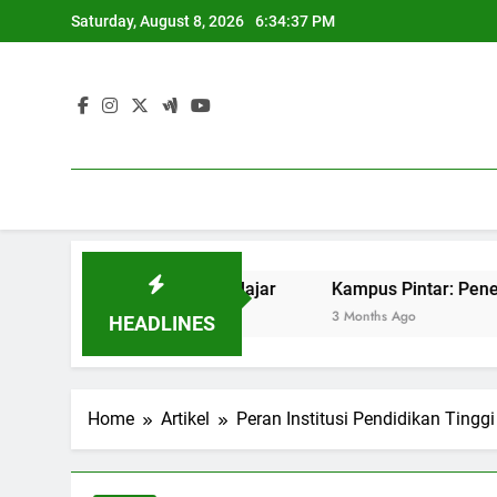
Skip
Saturday, August 8, 2026
6:34:38 PM
to
content
es Pekerjaan Pelajar
Kampus Pintar: Penerapan IT untu
3 Months Ago
HEADLINES
Home
Artikel
Peran Institusi Pendidikan Tin