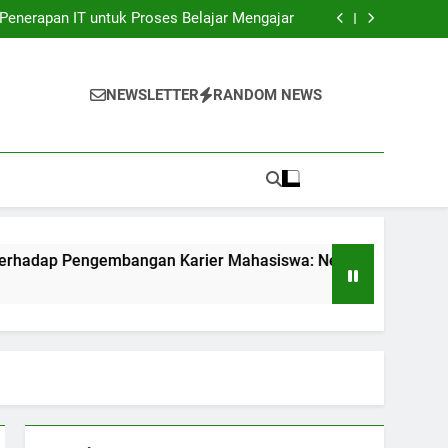
unia Kerja: Gadget Sukses Pekerjaan Pelajar
Penerapan IT untuk Proses Belajar Mengajar
bangan Karier Mahasiswa: Networking yang
sangat Efektif
ndidikan: Transformasi Digital dalam rangka
Akuntabilitas.
unia Kerja: Gadget Sukses Pekerjaan Pelajar
Penerapan IT untuk Proses Belajar Mengajar
NEWSLETTER
RANDOM NEWS
bangan Karier Mahasiswa: Networking yang
sangat Efektif
ndidikan: Transformasi Digital dalam rangka
Akuntabilitas.
embangan Karier Mahasiswa: Networking yang sangat Efektif