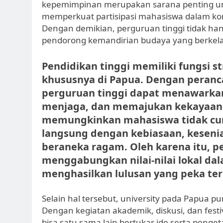
kepemimpinan merupakan sarana penting u
memperkuat partisipasi mahasiswa dalam k
Dengan demikian, perguruan tinggi tidak han
pendorong kemandirian budaya yang berkela
Pendidikan tinggi memiliki fungsi 
khususnya di Papua. Dengan peranca
perguruan tinggi dapat menawarkan
menjaga, dan memajukan kekayaan b
memungkinkan mahasiswa tidak cuma
langsung dengan kebiasaan, keseni
beraneka ragam. Oleh karena itu, p
menggabungkan nilai-nilai lokal da
menghasilkan lulusan yang peka ter
Selain hal tersebut, university pada Papua
Dengan kegiatan akademik, diskusi, dan festiv
bisa satu sama lain bertukar ide serta penge