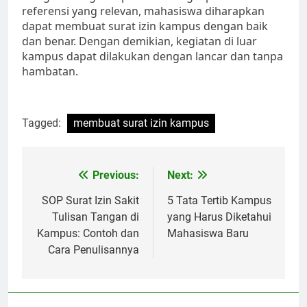
referensi yang relevan, mahasiswa diharapkan
dapat membuat surat izin kampus dengan baik
dan benar. Dengan demikian, kegiatan di luar
kampus dapat dilakukan dengan lancar dan tanpa
hambatan.
Tagged:
membuat surat izin kampus
Post
Previous:
Next:
navigation
SOP Surat Izin Sakit
5 Tata Tertib Kampus
Tulisan Tangan di
yang Harus Diketahui
Kampus: Contoh dan
Mahasiswa Baru
Cara Penulisannya