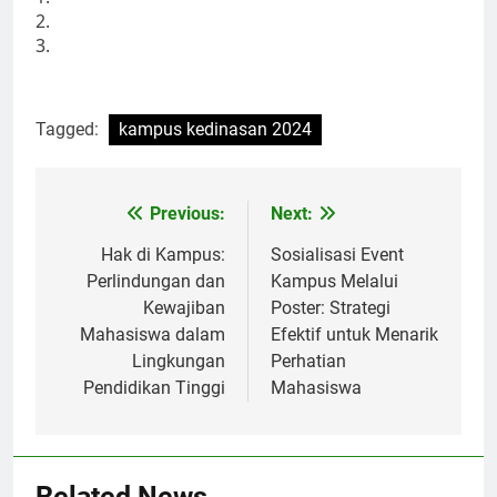
2.
3.
Tagged:
kampus kedinasan 2024
Post
Previous:
Next:
navigation
Hak di Kampus:
Sosialisasi Event
Perlindungan dan
Kampus Melalui
Kewajiban
Poster: Strategi
Mahasiswa dalam
Efektif untuk Menarik
Lingkungan
Perhatian
Pendidikan Tinggi
Mahasiswa
Related News